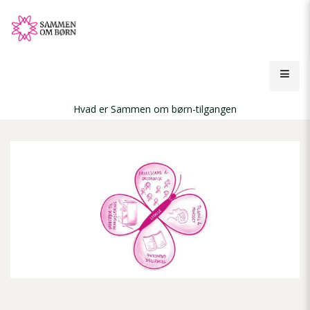
Gå
til
hovedindhold
Åbn
men
Hvad er Sammen om børn-tilgangen
Brødkrumme