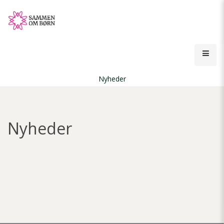
Gå
til
hovedindhold
Åbn
men
Nyheder
Brødkrumme
Nyheder