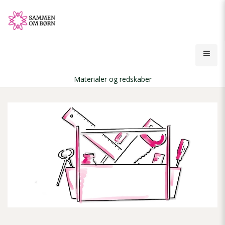
Gå
til
hovedindhold
Åbn
men
Materialer og redskaber
Brødkrumme