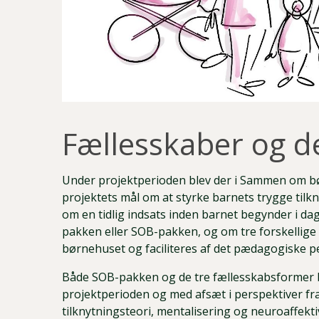
Fællesskaber og d
Under projektperioden blev der i Sammen om bør
projektets mål om at styrke barnets trygge tilkny
om en tidlig indsats inden barnet begynder i 
pakken eller SOB-pakken, og om tre forskellige
børnehuset og faciliteres af det pædagogiske p
Både SOB-pakken og de tre fællesskabsformer 
projektperioden og med afsæt i perspektiver f
tilknytningsteori, mentalisering og neuroaffekt