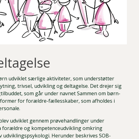
eltagelse
n udviklet særlige aktiviteter, som understøtter
tning, trivsel, udvikling og deltagelse. Det drejer sig
dagtilbuddet, som går under navnet Sammen om børn-
 former for forældre-fællesskaber, som afholdes i
ersonale.
blev udviklet gennem prøvehandlinger under
ra forældre og kompetenceudvikling omkring
iv udviklingspsykologi. Herunder beskrives SOB-