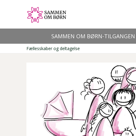
Gå
til
hovedindhold
SAMMEN OM BØRN-TILGANGEN
Primær
Fællesskaber og deltagelse
navigation
Brødkrumme